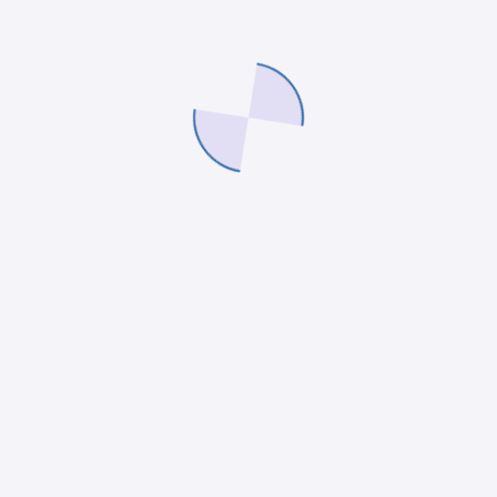
Acompañamos a emprendedores MYPE con
soluciones simples y soporte extraordinario.
Soluciones
Recursos
Aster – Sistema MYPES
Aster – Sistema MYPES
Eventos
Eventos
Webinar: Las 5 etapas de
Webinar: Las 5 etapas de
un negocio
un negocio
Reto: Ordena tu negocio
Reto: Ordena tu negocio
Blog
Blog
Útiles
Contáctanos
Términos y condiciones
soporte@arguz.pe
Política de privacidad
Libro de reclamaciones