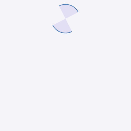
ciones
Recursos
Útiles
 – Sistema
Aster – Sistema
Términos y
ES
MYPES
condiciones
tos
Eventos
Política de
ar: Las 5
Webinar: Las 5
privacidad
as de un
etapas de un
Libro de
cio
negocio
reclamacion
 Ordena tu
Reto: Ordena tu
cio
negocio
Blog