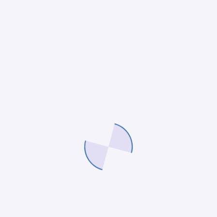
negocio (y lo que aprendimos en el
camino)
Por el equipo de Arguz · Difusión de Resultados ·
Junio 2025 En Arguz ayudamos a emprendedores a
ordenar su negocio con tecnología. Así que cuando
identificamos que nuestra propia…
arguz-super
13/06/2026
Acompañamos a emprendedores MYPE con